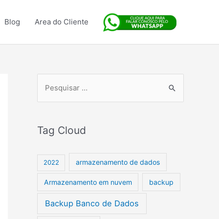
Blog
Area do Cliente
P
e
s
Tag Cloud
q
u
armazenamento de dados
i
2022
s
Armazenamento em nuvem
backup
a
Backup Banco de Dados
r