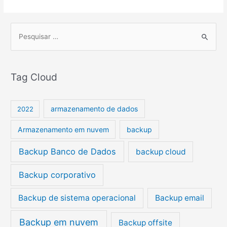
P
e
s
Tag Cloud
q
u
i
armazenamento de dados
2022
s
Armazenamento em nuvem
backup
a
r
Backup Banco de Dados
backup cloud
p
Backup corporativo
o
r
Backup de sistema operacional
Backup email
:
Backup em nuvem
Backup offsite