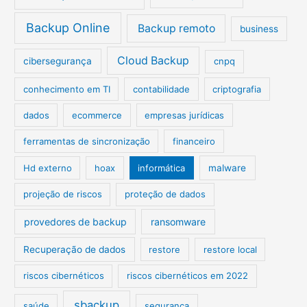
Backup Online
Backup remoto
business
Cloud Backup
cibersegurança
cnpq
conhecimento em TI
contabilidade
criptografia
dados
ecommerce
empresas jurídicas
ferramentas de sincronização
financeiro
Hd externo
hoax
informática
malware
projeção de riscos
proteção de dados
provedores de backup
ransomware
Recuperação de dados
restore
restore local
riscos cibernéticos
riscos cibernéticos em 2022
sbackup
saúde
segurança