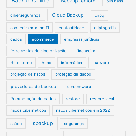
Backup Online
Backup remoto
business
Cloud Backup
cibersegurança
cnpq
conhecimento em TI
contabilidade
criptografia
dados
ecommerce
empresas jurídicas
ferramentas de sincronização
financeiro
Hd externo
hoax
informática
malware
projeção de riscos
proteção de dados
provedores de backup
ransomware
Recuperação de dados
restore
restore local
riscos cibernéticos
riscos cibernéticos em 2022
sbackup
saúde
segurança