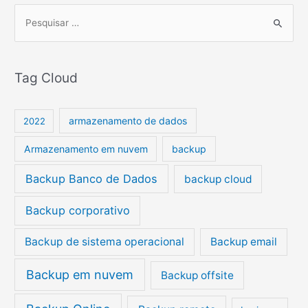
P
e
s
Tag Cloud
q
u
i
armazenamento de dados
2022
s
Armazenamento em nuvem
backup
a
r
Backup Banco de Dados
backup cloud
p
Backup corporativo
o
r
Backup de sistema operacional
Backup email
:
Backup em nuvem
Backup offsite