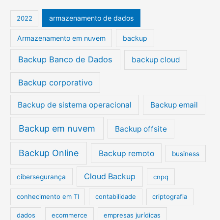
u
i
armazenamento de dados
2022
s
Armazenamento em nuvem
backup
a
r
Backup Banco de Dados
backup cloud
p
Backup corporativo
o
r
Backup de sistema operacional
Backup email
:
Backup em nuvem
Backup offsite
Backup Online
Backup remoto
business
Cloud Backup
cibersegurança
cnpq
conhecimento em TI
contabilidade
criptografia
dados
ecommerce
empresas jurídicas