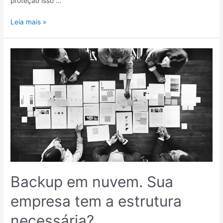
proteção isso …
Leia mais »
Backup
em
nuvem.
Sua
empresa
tem
a
estrutura
necessária?
Backup em nuvem. Sua
empresa tem a estrutura
necessária?