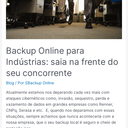
frente
do
seu
concorrente
Backup Online para
Indústrias: saia na frente do
seu concorrente
Blog
/ Por
SBackup Online
Atualmente estamos nos deparando cada vez mais com
ataques cibernéticos como, invasão, sequestro, perda e
vazamento de dados em grandes empresas como Renner,
CNPq, Serasa e etc. E, quando nos deparamos com essas
situações, sempre achamos que nunca aconteceria com a
nossa empresa, que o seu backup local é seguro e cheio de