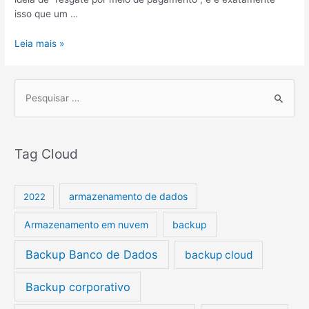
isso que um …
Leia mais »
P
e
s
Tag Cloud
q
u
i
armazenamento de dados
2022
s
Armazenamento em nuvem
backup
a
r
Backup Banco de Dados
backup cloud
p
Backup corporativo
o
r