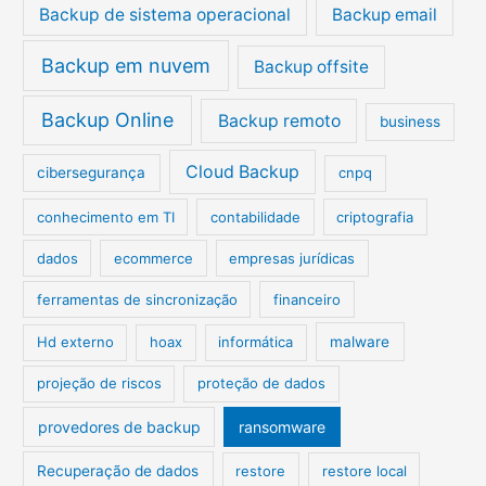
Backup de sistema operacional
Backup email
:
Backup em nuvem
Backup offsite
Backup Online
Backup remoto
business
Cloud Backup
cibersegurança
cnpq
conhecimento em TI
contabilidade
criptografia
dados
ecommerce
empresas jurídicas
ferramentas de sincronização
financeiro
Hd externo
hoax
informática
malware
projeção de riscos
proteção de dados
provedores de backup
ransomware
Recuperação de dados
restore
restore local