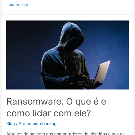
Leia mais »
Ransomware.
O
que
é
e
como
lidar
com
ele?
Ransomware. O que é e
como lidar com ele?
Blog
/ Por
admin_sbackup
Ataques de hackers aos computadores de cidadãos e aos de