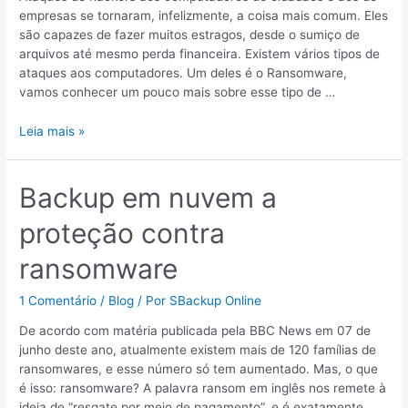
empresas se tornaram, infelizmente, a coisa mais comum. Eles
são capazes de fazer muitos estragos, desde o sumiço de
arquivos até mesmo perda financeira. Existem vários tipos de
ataques aos computadores. Um deles é o Ransomware,
vamos conhecer um pouco mais sobre esse tipo de …
Leia mais »
Backup
Backup em nuvem a
em
proteção contra
nuvem
a
ransomware
proteção
contra
1 Comentário
/
Blog
/ Por
SBackup Online
ransomware
De acordo com matéria publicada pela BBC News em 07 de
junho deste ano, atualmente existem mais de 120 famílias de
ransomwares, e esse número só tem aumentado. Mas, o que
é isso: ransomware? A palavra ransom em inglês nos remete à
ideia de “resgate por meio de pagamento”, e é exatamente