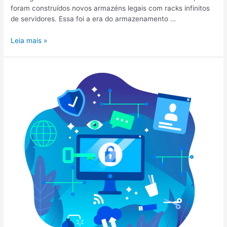
foram construídos novos armazéns legais com racks infinitos
de servidores. Essa foi a era do armazenamento …
Leia mais »
Provedor
de
backup
em
nuvem.
Como
escolher
o
melhor?