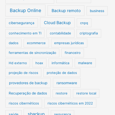
Backup Online
Backup remoto
business
Cloud Backup
cibersegurança
cnpq
conhecimento em TI
contabilidade
criptografia
dados
ecommerce
empresas jurídicas
ferramentas de sincronização
financeiro
Hd externo
hoax
informática
malware
projeção de riscos
proteção de dados
provedores de backup
ransomware
Recuperação de dados
restore
restore local
riscos cibernéticos
riscos cibernéticos em 2022
sbackup
saúde
segurança