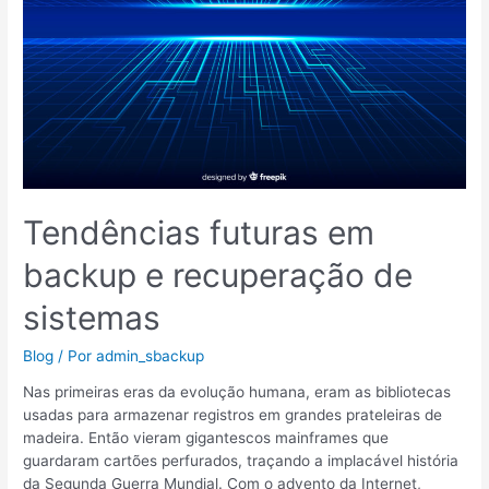
recuperação
de
sistemas
Tendências futuras em
backup e recuperação de
sistemas
Blog
/ Por
admin_sbackup
Nas primeiras eras da evolução humana, eram as bibliotecas
usadas para armazenar registros em grandes prateleiras de
madeira. Então vieram gigantescos mainframes que
guardaram cartões perfurados, traçando a implacável história
da Segunda Guerra Mundial. Com o advento da Internet,