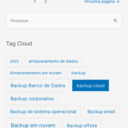
1
2
Próxima página
→
P
e
s
Tag Cloud
q
u
i
armazenamento de dados
2022
s
Armazenamento em nuvem
backup
a
r
Backup Banco de Dados
backup cloud
p
Backup corporativo
o
r
Backup de sistema operacional
Backup email
:
Backup em nuvem
Backup offsite