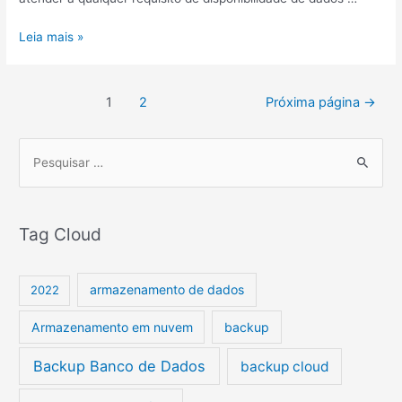
Leia mais »
1
2
Próxima página
→
P
e
s
Tag Cloud
q
u
i
armazenamento de dados
2022
s
Armazenamento em nuvem
backup
a
r
Backup Banco de Dados
backup cloud
p