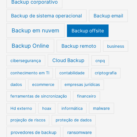
Backup corporativo
o
r
Backup de sistema operacional
Backup email
:
Backup em nuvem
Backup offsite
Backup Online
Backup remoto
business
Cloud Backup
cibersegurança
cnpq
conhecimento em TI
contabilidade
criptografia
dados
ecommerce
empresas jurídicas
ferramentas de sincronização
financeiro
Hd externo
hoax
informática
malware
projeção de riscos
proteção de dados
provedores de backup
ransomware