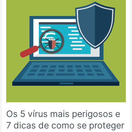
mais
perigosos
e
7
dicas
de
como
se
proteger
Os 5 vírus mais perigosos e
7 dicas de como se proteger