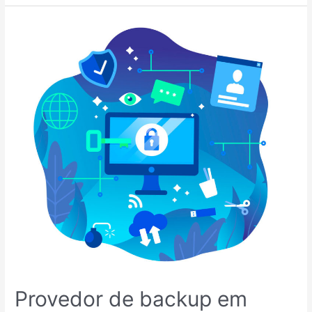
Provedor
de
backup
em
nuvem.
Como
escolher
o
melhor?
Provedor de backup em