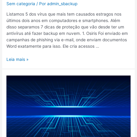
Sem categoria
/ Por
admin_sbackup
Listamos 5 dos vírus que mais tem causados estragos nos
últimos dois anos em computadores e smartphones. Além
disso separamos 7 dicas de proteção que vão desde ter um
antivírus até fazer backup em nuvem. 1. Osiris Foi enviado em
campanhas de phishing via e-mail, onde enviam documentos
Word exatamente para isso. Ele cria acessos …
Leia mais »
Tendências
futuras
em
backup
e
recuperação
de
sistemas