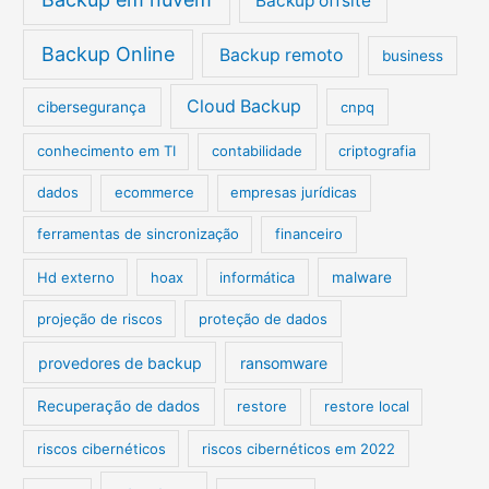
Backup offsite
Backup Online
Backup remoto
business
Cloud Backup
cibersegurança
cnpq
conhecimento em TI
contabilidade
criptografia
dados
ecommerce
empresas jurídicas
ferramentas de sincronização
financeiro
Hd externo
hoax
informática
malware
projeção de riscos
proteção de dados
provedores de backup
ransomware
Recuperação de dados
restore
restore local
riscos cibernéticos
riscos cibernéticos em 2022