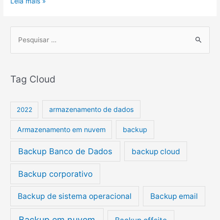
Leia mais »
P
e
s
Tag Cloud
q
u
i
armazenamento de dados
2022
s
Armazenamento em nuvem
backup
a
r
Backup Banco de Dados
backup cloud
p
Backup corporativo
o
r
Backup de sistema operacional
Backup email
:
Backup em nuvem