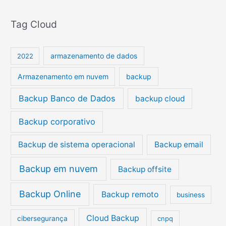
s
Tag Cloud
q
u
i
armazenamento de dados
2022
s
Armazenamento em nuvem
backup
a
r
Backup Banco de Dados
backup cloud
p
Backup corporativo
o
r
Backup de sistema operacional
Backup email
:
Backup em nuvem
Backup offsite
Backup Online
Backup remoto
business
Cloud Backup
cibersegurança
cnpq