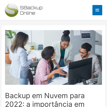
Ir
Men
para
o
princ
conteúdo
Navegação
de
Post
Backup em Nuvem para
2022: a importância em