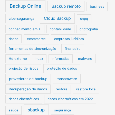
Backup Online
Backup remoto
business
Cloud Backup
cibersegurança
cnpq
conhecimento em TI
contabilidade
criptografia
dados
ecommerce
empresas jurídicas
ferramentas de sincronização
financeiro
Hd externo
hoax
informática
malware
projeção de riscos
proteção de dados
provedores de backup
ransomware
Recuperação de dados
restore
restore local
riscos cibernéticos
riscos cibernéticos em 2022
sbackup
saúde
segurança