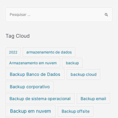
P
e
s
Tag Cloud
q
u
i
armazenamento de dados
2022
s
Armazenamento em nuvem
backup
a
r
Backup Banco de Dados
backup cloud
p
Backup corporativo
o
r
Backup de sistema operacional
Backup email
:
Backup em nuvem
Backup offsite