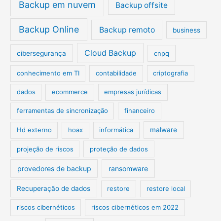
Backup em nuvem
Backup offsite
Backup Online
Backup remoto
business
Cloud Backup
cibersegurança
cnpq
conhecimento em TI
contabilidade
criptografia
dados
ecommerce
empresas jurídicas
ferramentas de sincronização
financeiro
Hd externo
hoax
informática
malware
projeção de riscos
proteção de dados
provedores de backup
ransomware
Recuperação de dados
restore
restore local
riscos cibernéticos
riscos cibernéticos em 2022