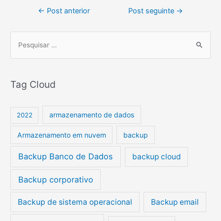
←
Post anterior
Post seguinte
→
P
e
s
Tag Cloud
q
u
i
armazenamento de dados
2022
s
Armazenamento em nuvem
backup
a
r
Backup Banco de Dados
backup cloud
p
Backup corporativo
o
r
Backup de sistema operacional
Backup email
: