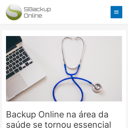
Ir
Men
para
o
princ
conteúdo
Navegação
de
Post
Backup Online na área da
saúde se tornou essencial