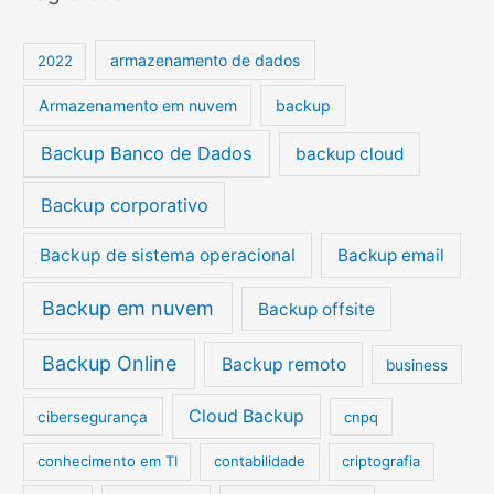
u
i
armazenamento de dados
2022
s
Armazenamento em nuvem
backup
a
r
Backup Banco de Dados
backup cloud
p
Backup corporativo
o
r
Backup de sistema operacional
Backup email
:
Backup em nuvem
Backup offsite
Backup Online
Backup remoto
business
Cloud Backup
cibersegurança
cnpq
conhecimento em TI
contabilidade
criptografia