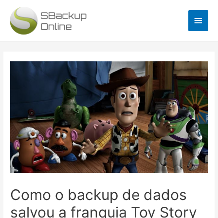
Ir
Men
para
o
princ
conteúdo
Navegação
de
Post
Como o backup de dados
salvou a franquia Toy Story