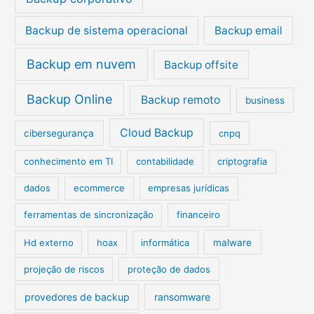
r
Backup de sistema operacional
Backup email
:
Backup em nuvem
Backup offsite
Backup Online
Backup remoto
business
Cloud Backup
cibersegurança
cnpq
conhecimento em TI
contabilidade
criptografia
dados
ecommerce
empresas jurídicas
ferramentas de sincronização
financeiro
Hd externo
hoax
informática
malware
projeção de riscos
proteção de dados
provedores de backup
ransomware