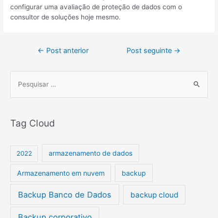
configurar uma avaliação de proteção de dados com o
consultor de soluções hoje mesmo.
←
Post anterior
Post seguinte
→
P
e
s
Tag Cloud
q
u
i
armazenamento de dados
2022
s
Armazenamento em nuvem
backup
a
r
Backup Banco de Dados
backup cloud
p
Backup corporativo
o