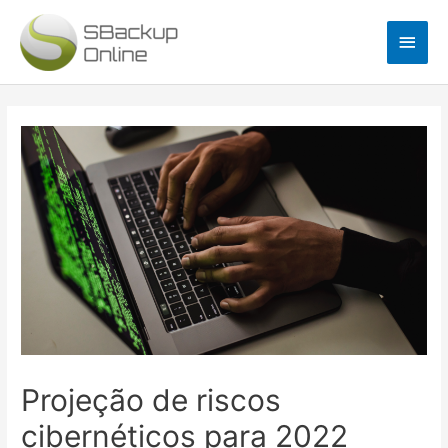
Ir
Men
para
o
princ
conteúdo
Navegação
de
Post
Projeção de riscos
cibernéticos para 2022