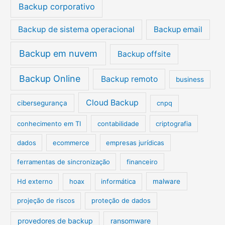
Backup corporativo
o
r
Backup de sistema operacional
Backup email
:
Backup em nuvem
Backup offsite
Backup Online
Backup remoto
business
Cloud Backup
cibersegurança
cnpq
conhecimento em TI
contabilidade
criptografia
dados
ecommerce
empresas jurídicas
ferramentas de sincronização
financeiro
Hd externo
hoax
informática
malware
projeção de riscos
proteção de dados
provedores de backup
ransomware