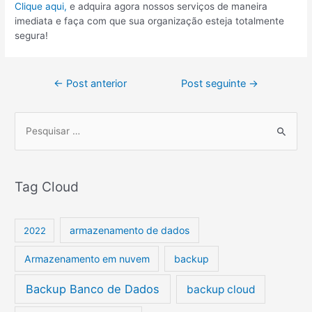
Clique aqui,
e adquira agora nossos serviços de maneira
imediata e faça com que sua organização esteja totalmente
segura!
←
Post anterior
Post seguinte
→
P
e
s
Tag Cloud
q
u
i
armazenamento de dados
2022
s
Armazenamento em nuvem
backup
a
r
Backup Banco de Dados
backup cloud
p