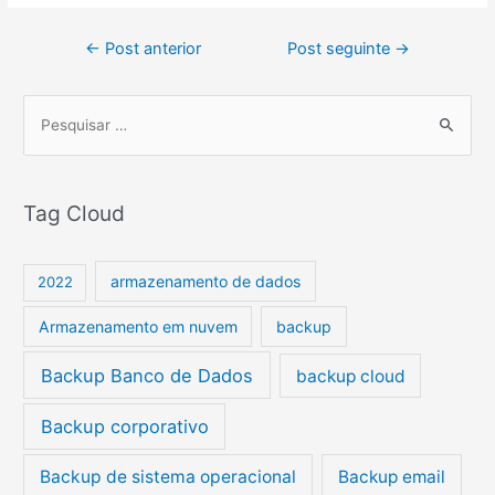
←
Post anterior
Post seguinte
→
P
e
s
Tag Cloud
q
u
i
armazenamento de dados
2022
s
Armazenamento em nuvem
backup
a
r
Backup Banco de Dados
backup cloud
p
Backup corporativo
o
r
Backup de sistema operacional
Backup email
: