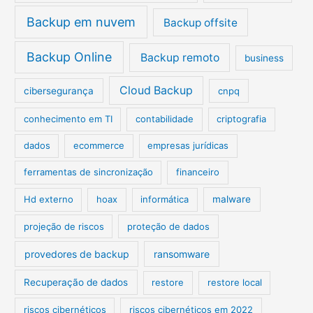
Backup em nuvem
Backup offsite
Backup Online
Backup remoto
business
Cloud Backup
cibersegurança
cnpq
conhecimento em TI
contabilidade
criptografia
dados
ecommerce
empresas jurídicas
ferramentas de sincronização
financeiro
Hd externo
hoax
informática
malware
projeção de riscos
proteção de dados
provedores de backup
ransomware
Recuperação de dados
restore
restore local
riscos cibernéticos
riscos cibernéticos em 2022