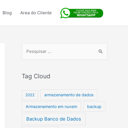
Blog
Area do Cliente
P
e
s
Tag Cloud
q
u
armazenamento de dados
i
2022
s
Armazenamento em nuvem
backup
a
Backup Banco de Dados
r