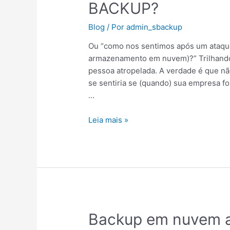
BACKUP?
ACONTECE
COM
Blog
/ Por
admin_sbackup
AS
EMPRESAS
Ou “como nos sentimos após um ataqu
SEM
armazenamento em nuvem)?” Trilhando
BACKUP?
pessoa atropelada. A verdade é que 
se sentiria se (quando) sua empresa f
…
Leia mais »
Backup
Backup em nuvem a
em