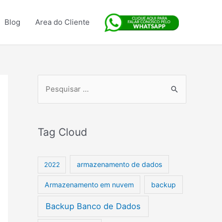
Blog
Area do Cliente
P
e
s
Tag Cloud
q
u
armazenamento de dados
i
2022
s
Armazenamento em nuvem
backup
a
Backup Banco de Dados
r