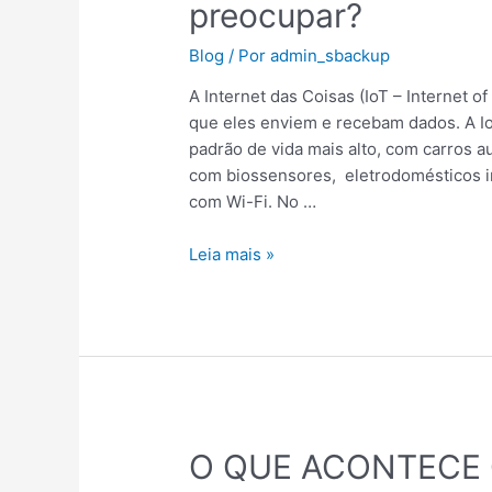
preocupar?
Blog
/ Por
admin_sbackup
A Internet das Coisas (IoT – Internet o
que eles enviem e recebam dados. A I
padrão de vida mais alto, com carros 
com biossensores, eletrodomésticos i
com Wi-Fi. No …
Leia mais »
O
O QUE ACONTECE
QUE