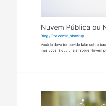
Nuvem Pública ou 
Blog
/ Por
admin_sbackup
Você já deve ter ouvido falar sobre b
mas você já ouviu falar sobre Nuvem p
Internet
das
Coisas,