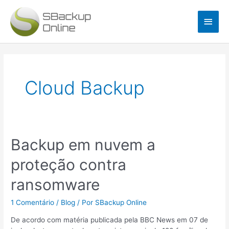
Ir
Men
para
o
princ
conteúdo
Paginação
de
posts
Cloud Backup
Backup
Backup em nuvem a
em
proteção contra
nuvem
a
ransomware
proteção
contra
1 Comentário
/
Blog
/ Por
SBackup Online
ransomware
De acordo com matéria publicada pela BBC News em 07 de