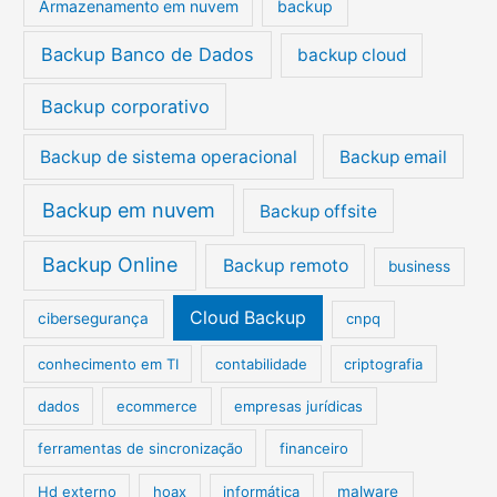
Armazenamento em nuvem
backup
a
r
Backup Banco de Dados
backup cloud
p
Backup corporativo
o
r
Backup de sistema operacional
Backup email
:
Backup em nuvem
Backup offsite
Backup Online
Backup remoto
business
Cloud Backup
cibersegurança
cnpq
conhecimento em TI
contabilidade
criptografia
dados
ecommerce
empresas jurídicas
ferramentas de sincronização
financeiro
Hd externo
hoax
informática
malware