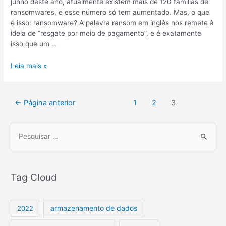
junho deste ano, atualmente existem mais de 120 famílias de
ransomwares, e esse número só tem aumentado. Mas, o que
é isso: ransomware? A palavra ransom em inglês nos remete à
ideia de “resgate por meio de pagamento”, e é exatamente
isso que um …
Leia mais »
←
Página anterior
1
2
3
P
e
s
Tag Cloud
q
u
i
armazenamento de dados
2022
s